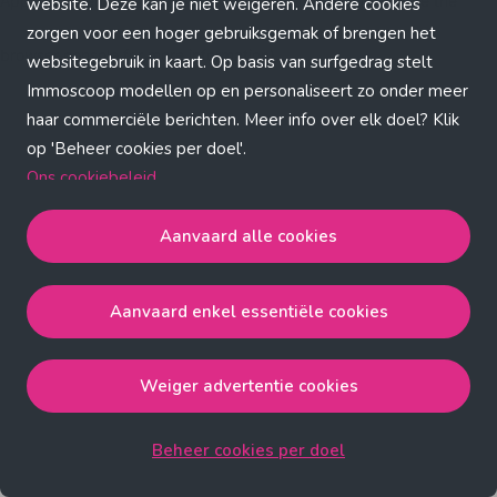
Application error: a client-side exception has occurred (see the
website. Deze kan je niet weigeren. Andere cookies
zorgen voor een hoger gebruiksgemak of brengen het
browser console for more information)
.
websitegebruik in kaart. Op basis van surfgedrag stelt
Immoscoop modellen op en personaliseert zo onder meer
haar commerciële berichten. Meer info over elk doel? Klik
op 'Beheer cookies per doel'.
Ons cookiebeleid
Aanvaard alle cookies
Aanvaard alle cookies
gaat akkoord met de strict
noodzakelijke, analytische, functionele en advertentie
Aanvaard enkel essentiële cookies
cookies.
Aanvaard enkel essentiële cookies
gaat akkoord met
de strict noodzakelijke cookies.
Weiger advertentie cookies
Weiger advertentie cookies
gaat akkoord met de strict
noodzakelijke, analytische en functionele cookies.
Beheer cookies per doel