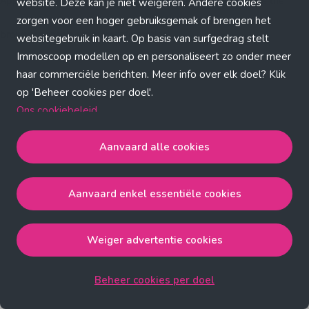
Application error: a client-side exception has occurred (see the
website. Deze kan je niet weigeren. Andere cookies
zorgen voor een hoger gebruiksgemak of brengen het
browser console for more information)
.
websitegebruik in kaart. Op basis van surfgedrag stelt
Immoscoop modellen op en personaliseert zo onder meer
haar commerciële berichten. Meer info over elk doel? Klik
op 'Beheer cookies per doel'.
Ons cookiebeleid
Aanvaard alle cookies
Aanvaard alle cookies
gaat akkoord met de strict
noodzakelijke, analytische, functionele en advertentie
Aanvaard enkel essentiële cookies
cookies.
Aanvaard enkel essentiële cookies
gaat akkoord met
de strict noodzakelijke cookies.
Weiger advertentie cookies
Weiger advertentie cookies
gaat akkoord met de strict
noodzakelijke, analytische en functionele cookies.
Beheer cookies per doel