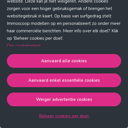
Application error: a client-side exception has occurred (see the
website. Deze kan je niet weigeren. Andere cookies
zorgen voor een hoger gebruiksgemak of brengen het
browser console for more information)
.
websitegebruik in kaart. Op basis van surfgedrag stelt
Immoscoop modellen op en personaliseert zo onder meer
haar commerciële berichten. Meer info over elk doel? Klik
op 'Beheer cookies per doel'.
Ons cookiebeleid
Aanvaard alle cookies
Aanvaard alle cookies
gaat akkoord met de strict
noodzakelijke, analytische, functionele en advertentie
Aanvaard enkel essentiële cookies
cookies.
Aanvaard enkel essentiële cookies
gaat akkoord met
de strict noodzakelijke cookies.
Weiger advertentie cookies
Weiger advertentie cookies
gaat akkoord met de strict
noodzakelijke, analytische en functionele cookies.
Beheer cookies per doel