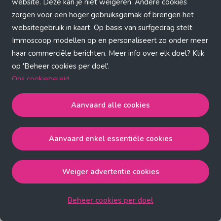
Application error: a client-side exception has occurred (see the
website. Deze kan je niet weigeren. Andere cookies
zorgen voor een hoger gebruiksgemak of brengen het
browser console for more information)
.
websitegebruik in kaart. Op basis van surfgedrag stelt
Immoscoop modellen op en personaliseert zo onder meer
haar commerciële berichten. Meer info over elk doel? Klik
op 'Beheer cookies per doel'.
Ons cookiebeleid
Aanvaard alle cookies
Aanvaard alle cookies
gaat akkoord met de strict
noodzakelijke, analytische, functionele en advertentie
Aanvaard enkel essentiële cookies
cookies.
Aanvaard enkel essentiële cookies
gaat akkoord met
de strict noodzakelijke cookies.
Weiger advertentie cookies
Weiger advertentie cookies
gaat akkoord met de strict
noodzakelijke, analytische en functionele cookies.
Beheer cookies per doel