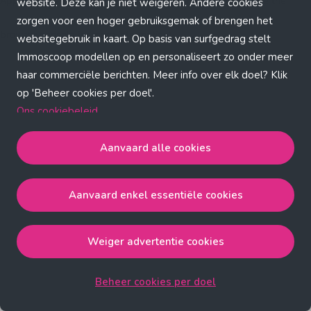
Application error: a client-side exception has occurred (see the
website. Deze kan je niet weigeren. Andere cookies
zorgen voor een hoger gebruiksgemak of brengen het
browser console for more information)
.
websitegebruik in kaart. Op basis van surfgedrag stelt
Immoscoop modellen op en personaliseert zo onder meer
haar commerciële berichten. Meer info over elk doel? Klik
op 'Beheer cookies per doel'.
Ons cookiebeleid
Aanvaard alle cookies
Aanvaard alle cookies
gaat akkoord met de strict
noodzakelijke, analytische, functionele en advertentie
Aanvaard enkel essentiële cookies
cookies.
Aanvaard enkel essentiële cookies
gaat akkoord met
de strict noodzakelijke cookies.
Weiger advertentie cookies
Weiger advertentie cookies
gaat akkoord met de strict
noodzakelijke, analytische en functionele cookies.
Beheer cookies per doel