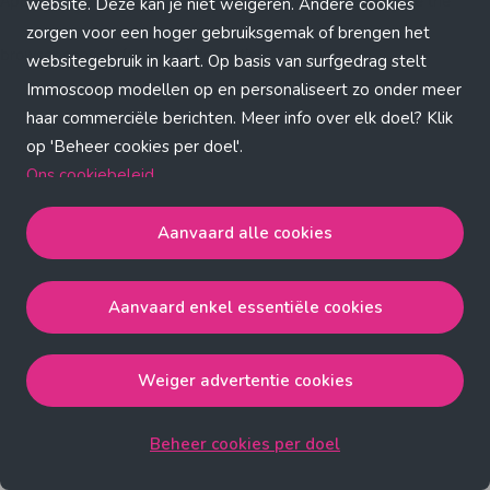
Application error: a client-side exception has occurred (see the
website. Deze kan je niet weigeren. Andere cookies
zorgen voor een hoger gebruiksgemak of brengen het
browser console for more information)
.
websitegebruik in kaart. Op basis van surfgedrag stelt
Immoscoop modellen op en personaliseert zo onder meer
haar commerciële berichten. Meer info over elk doel? Klik
op 'Beheer cookies per doel'.
Ons cookiebeleid
Aanvaard alle cookies
Aanvaard alle cookies
gaat akkoord met de strict
noodzakelijke, analytische, functionele en advertentie
Aanvaard enkel essentiële cookies
cookies.
Aanvaard enkel essentiële cookies
gaat akkoord met
de strict noodzakelijke cookies.
Weiger advertentie cookies
Weiger advertentie cookies
gaat akkoord met de strict
noodzakelijke, analytische en functionele cookies.
Beheer cookies per doel