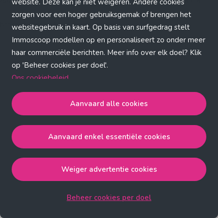
Application error: a client-side exception has occurred (see the
website. Deze kan je niet weigeren. Andere cookies
zorgen voor een hoger gebruiksgemak of brengen het
browser console for more information)
.
websitegebruik in kaart. Op basis van surfgedrag stelt
Immoscoop modellen op en personaliseert zo onder meer
haar commerciële berichten. Meer info over elk doel? Klik
op 'Beheer cookies per doel'.
Ons cookiebeleid
Aanvaard alle cookies
Aanvaard alle cookies
gaat akkoord met de strict
noodzakelijke, analytische, functionele en advertentie
Aanvaard enkel essentiële cookies
cookies.
Aanvaard enkel essentiële cookies
gaat akkoord met
de strict noodzakelijke cookies.
Weiger advertentie cookies
Weiger advertentie cookies
gaat akkoord met de strict
noodzakelijke, analytische en functionele cookies.
Beheer cookies per doel