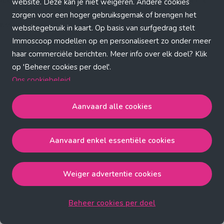
Application error: a client-side exception has occurred (see the
website. Deze kan je niet weigeren. Andere cookies
zorgen voor een hoger gebruiksgemak of brengen het
browser console for more information)
.
websitegebruik in kaart. Op basis van surfgedrag stelt
Immoscoop modellen op en personaliseert zo onder meer
haar commerciële berichten. Meer info over elk doel? Klik
op 'Beheer cookies per doel'.
Ons cookiebeleid
Aanvaard alle cookies
Aanvaard alle cookies
gaat akkoord met de strict
noodzakelijke, analytische, functionele en advertentie
Aanvaard enkel essentiële cookies
cookies.
Aanvaard enkel essentiële cookies
gaat akkoord met
de strict noodzakelijke cookies.
Weiger advertentie cookies
Weiger advertentie cookies
gaat akkoord met de strict
noodzakelijke, analytische en functionele cookies.
Beheer cookies per doel