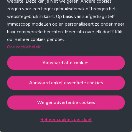
Application error: a client-side exception has occurred (see the
website. Deze kan je niet weigeren. Andere cookies
zorgen voor een hoger gebruiksgemak of brengen het
browser console for more information)
.
websitegebruik in kaart. Op basis van surfgedrag stelt
Immoscoop modellen op en personaliseert zo onder meer
haar commerciële berichten. Meer info over elk doel? Klik
op 'Beheer cookies per doel'.
Ons cookiebeleid
Aanvaard alle cookies
Aanvaard alle cookies
gaat akkoord met de strict
noodzakelijke, analytische, functionele en advertentie
Aanvaard enkel essentiële cookies
cookies.
Aanvaard enkel essentiële cookies
gaat akkoord met
de strict noodzakelijke cookies.
Weiger advertentie cookies
Weiger advertentie cookies
gaat akkoord met de strict
noodzakelijke, analytische en functionele cookies.
Beheer cookies per doel