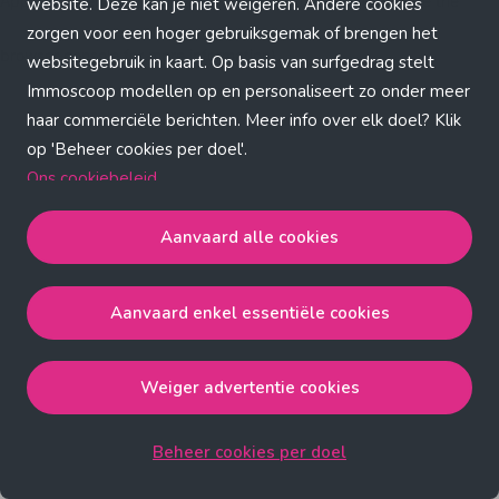
Application error: a client-side exception has occurred (see the
website. Deze kan je niet weigeren. Andere cookies
zorgen voor een hoger gebruiksgemak of brengen het
browser console for more information)
.
websitegebruik in kaart. Op basis van surfgedrag stelt
Immoscoop modellen op en personaliseert zo onder meer
haar commerciële berichten. Meer info over elk doel? Klik
op 'Beheer cookies per doel'.
Ons cookiebeleid
Aanvaard alle cookies
Aanvaard alle cookies
gaat akkoord met de strict
noodzakelijke, analytische, functionele en advertentie
Aanvaard enkel essentiële cookies
cookies.
Aanvaard enkel essentiële cookies
gaat akkoord met
de strict noodzakelijke cookies.
Weiger advertentie cookies
Weiger advertentie cookies
gaat akkoord met de strict
noodzakelijke, analytische en functionele cookies.
Beheer cookies per doel