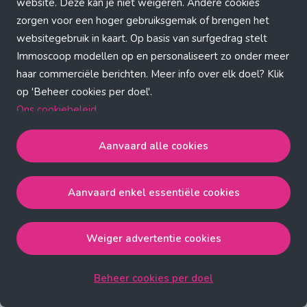
Application error: a client-side exception has occurred (see the
website. Deze kan je niet weigeren. Andere cookies
zorgen voor een hoger gebruiksgemak of brengen het
browser console for more information)
.
websitegebruik in kaart. Op basis van surfgedrag stelt
Immoscoop modellen op en personaliseert zo onder meer
haar commerciële berichten. Meer info over elk doel? Klik
op 'Beheer cookies per doel'.
Ons cookiebeleid
Aanvaard alle cookies
Aanvaard alle cookies
gaat akkoord met de strict
noodzakelijke, analytische, functionele en advertentie
Aanvaard enkel essentiële cookies
cookies.
Aanvaard enkel essentiële cookies
gaat akkoord met
de strict noodzakelijke cookies.
Weiger advertentie cookies
Weiger advertentie cookies
gaat akkoord met de strict
noodzakelijke, analytische en functionele cookies.
Beheer cookies per doel