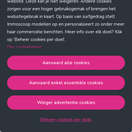
Application error: a client-side exception has occurred (see the
website. Deze kan je niet weigeren. Andere cookies
zorgen voor een hoger gebruiksgemak of brengen het
browser console for more information)
.
websitegebruik in kaart. Op basis van surfgedrag stelt
Immoscoop modellen op en personaliseert zo onder meer
haar commerciële berichten. Meer info over elk doel? Klik
op 'Beheer cookies per doel'.
Ons cookiebeleid
Aanvaard alle cookies
Aanvaard alle cookies
gaat akkoord met de strict
noodzakelijke, analytische, functionele en advertentie
Aanvaard enkel essentiële cookies
cookies.
Aanvaard enkel essentiële cookies
gaat akkoord met
de strict noodzakelijke cookies.
Weiger advertentie cookies
Weiger advertentie cookies
gaat akkoord met de strict
noodzakelijke, analytische en functionele cookies.
Beheer cookies per doel