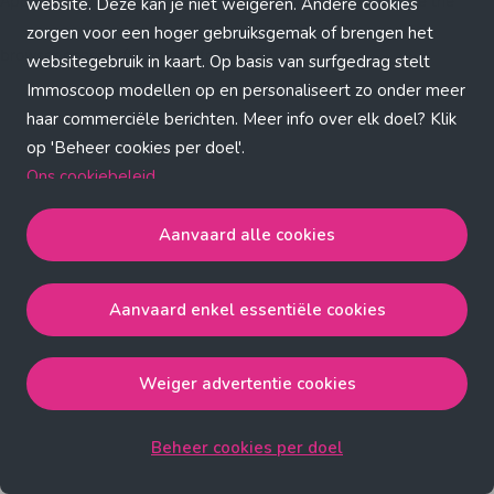
Application error: a client-side exception has occurred (see the
website. Deze kan je niet weigeren. Andere cookies
zorgen voor een hoger gebruiksgemak of brengen het
browser console for more information)
.
websitegebruik in kaart. Op basis van surfgedrag stelt
Immoscoop modellen op en personaliseert zo onder meer
haar commerciële berichten. Meer info over elk doel? Klik
op 'Beheer cookies per doel'.
Ons cookiebeleid
Aanvaard alle cookies
Aanvaard alle cookies
gaat akkoord met de strict
noodzakelijke, analytische, functionele en advertentie
Aanvaard enkel essentiële cookies
cookies.
Aanvaard enkel essentiële cookies
gaat akkoord met
de strict noodzakelijke cookies.
Weiger advertentie cookies
Weiger advertentie cookies
gaat akkoord met de strict
noodzakelijke, analytische en functionele cookies.
Beheer cookies per doel