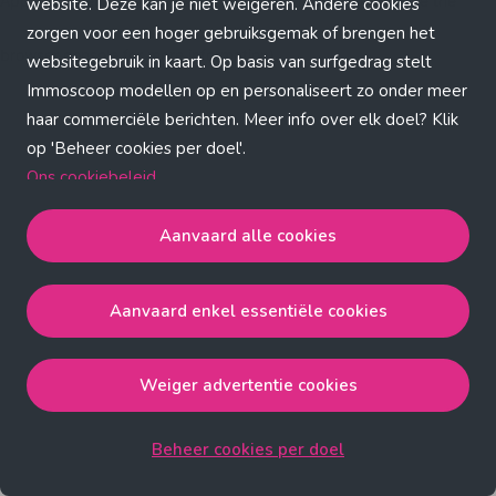
Application error: a client-side exception has occurred (see the
website. Deze kan je niet weigeren. Andere cookies
zorgen voor een hoger gebruiksgemak of brengen het
browser console for more information)
.
websitegebruik in kaart. Op basis van surfgedrag stelt
Immoscoop modellen op en personaliseert zo onder meer
haar commerciële berichten. Meer info over elk doel? Klik
op 'Beheer cookies per doel'.
Ons cookiebeleid
Aanvaard alle cookies
Aanvaard alle cookies
gaat akkoord met de strict
noodzakelijke, analytische, functionele en advertentie
Aanvaard enkel essentiële cookies
cookies.
Aanvaard enkel essentiële cookies
gaat akkoord met
de strict noodzakelijke cookies.
Weiger advertentie cookies
Weiger advertentie cookies
gaat akkoord met de strict
noodzakelijke, analytische en functionele cookies.
Beheer cookies per doel