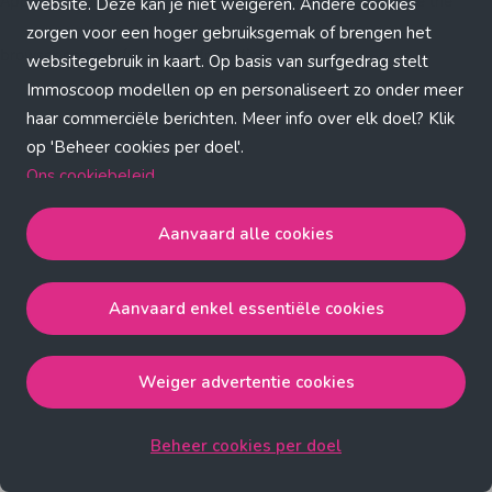
Application error: a client-side exception has occurred (see the
website. Deze kan je niet weigeren. Andere cookies
zorgen voor een hoger gebruiksgemak of brengen het
browser console for more information)
.
websitegebruik in kaart. Op basis van surfgedrag stelt
Immoscoop modellen op en personaliseert zo onder meer
haar commerciële berichten. Meer info over elk doel? Klik
op 'Beheer cookies per doel'.
Ons cookiebeleid
Aanvaard alle cookies
Aanvaard alle cookies
gaat akkoord met de strict
noodzakelijke, analytische, functionele en advertentie
Aanvaard enkel essentiële cookies
cookies.
Aanvaard enkel essentiële cookies
gaat akkoord met
de strict noodzakelijke cookies.
Weiger advertentie cookies
Weiger advertentie cookies
gaat akkoord met de strict
noodzakelijke, analytische en functionele cookies.
Beheer cookies per doel