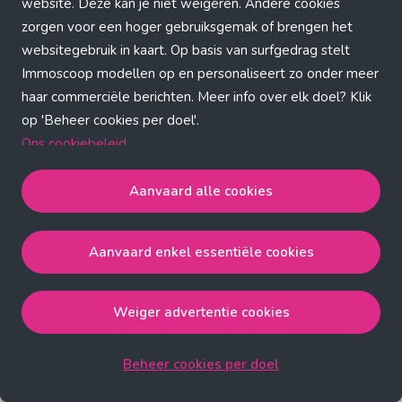
Application error: a client-side exception has occurred (see the
website. Deze kan je niet weigeren. Andere cookies
zorgen voor een hoger gebruiksgemak of brengen het
browser console for more information)
.
websitegebruik in kaart. Op basis van surfgedrag stelt
Immoscoop modellen op en personaliseert zo onder meer
haar commerciële berichten. Meer info over elk doel? Klik
op 'Beheer cookies per doel'.
Ons cookiebeleid
Aanvaard alle cookies
Aanvaard alle cookies
gaat akkoord met de strict
noodzakelijke, analytische, functionele en advertentie
Aanvaard enkel essentiële cookies
cookies.
Aanvaard enkel essentiële cookies
gaat akkoord met
de strict noodzakelijke cookies.
Weiger advertentie cookies
Weiger advertentie cookies
gaat akkoord met de strict
noodzakelijke, analytische en functionele cookies.
Beheer cookies per doel