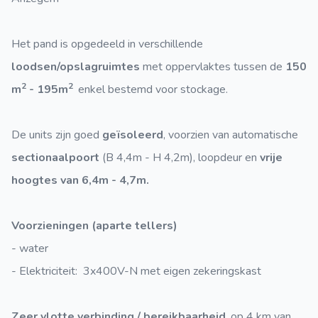
Het pand is opgedeeld in verschillende
loodsen/opslagruimtes
met oppervlaktes tussen de
150
2
2
m
- 195m
enkel bestemd voor stockage.
De units zijn goed
geïsoleerd
, voorzien van automatische
sectionaalpoort
(B 4,4m - H 4,2m), loopdeur en
vrije
hoogtes van 6,4m - 4,7m.
Voorzieningen (aparte tellers)
- water
- Elektriciteit: 3x400V-N met eigen zekeringskast
Zeer vlotte verbinding / bereikbaarheid
, op 4 km van