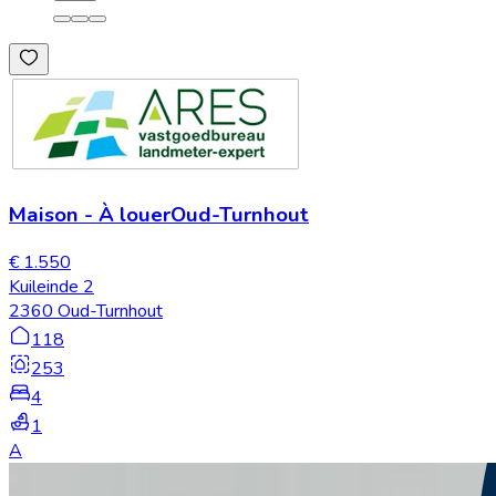
Maison
-
À louer
Oud-Turnhout
€ 1.550
Kuileinde 2
2360 Oud-Turnhout
118
253
4
1
A