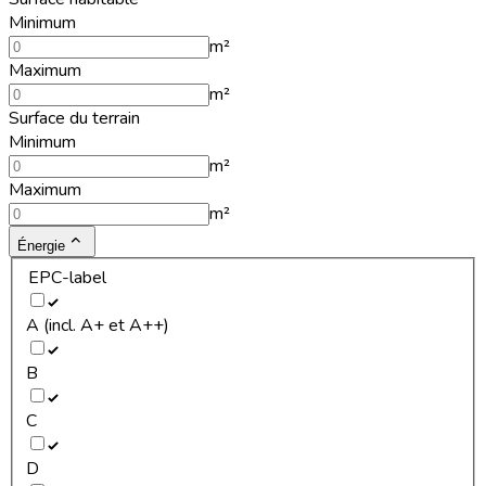
Minimum
m²
Maximum
m²
Surface du terrain
Minimum
m²
Maximum
m²
Énergie
EPC-label
A (incl. A+ et A++)
B
C
D