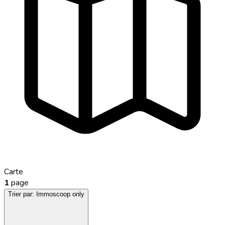
Carte
1
page
Trier par:
Immoscoop only