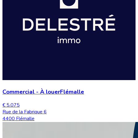
Commercial
-
À louer
Flémalle
€ 5.075
Rue de la Fabrique 6
4400 Flémalle