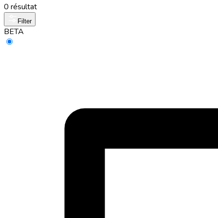
0 résultat
Filter
BETA