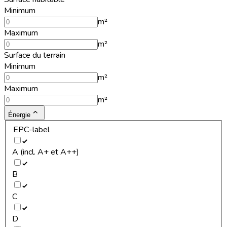
Minimum
m²
Maximum
m²
Surface du terrain
Minimum
m²
Maximum
m²
Énergie
EPC-label
A (incl. A+ et A++)
B
C
D