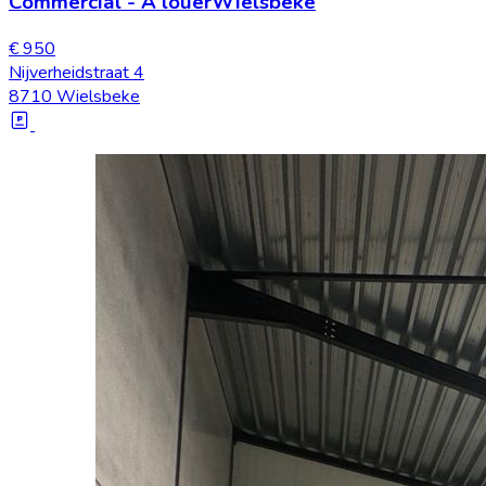
Commercial
-
À louer
Wielsbeke
€ 950
Nijverheidstraat 4
8710 Wielsbeke