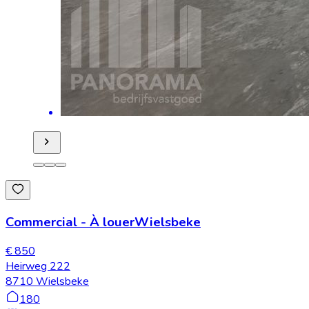
Commercial
-
À louer
Wielsbeke
€ 850
Heirweg 222
8710 Wielsbeke
180