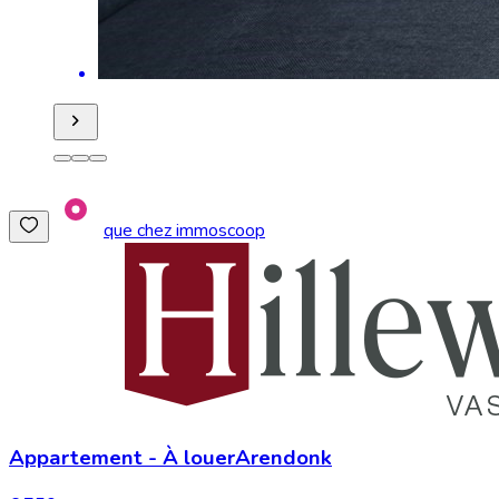
que chez immoscoop
Appartement
-
À louer
Arendonk