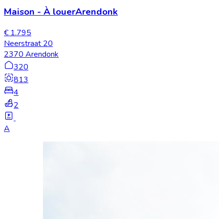
Maison
-
À louer
Arendonk
€ 1.795
Neerstraat 20
2370 Arendonk
320
813
4
2
A