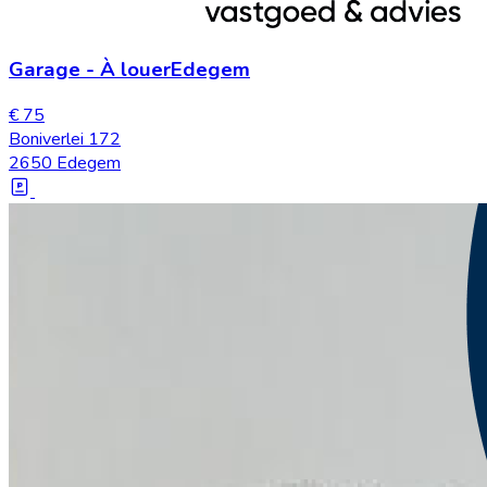
Garage
-
À louer
Edegem
€ 75
Boniverlei 172
2650 Edegem