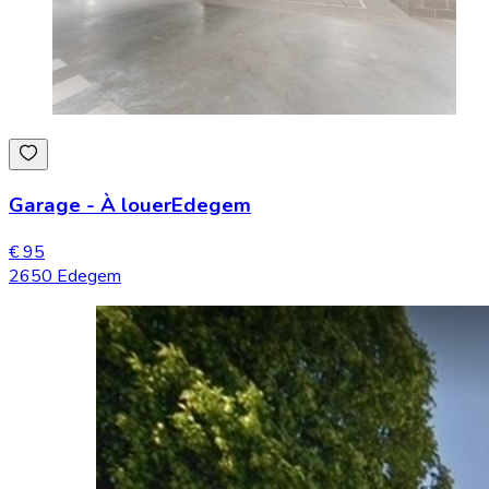
Garage
-
À louer
Edegem
€ 95
2650 Edegem