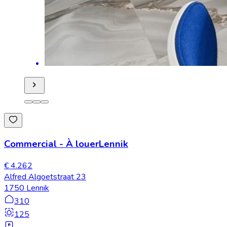
Commercial
-
À louer
Lennik
€ 4.262
Alfred Algoetstraat 23
1750 Lennik
310
125