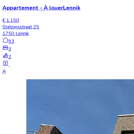
Appartement
-
À louer
Lennik
€ 1.150
Stationsstraat 25
1750 Lennik
93
3
2
A