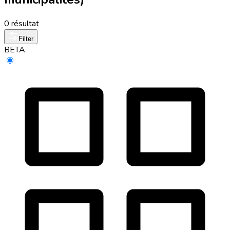
0 résultat
Filter
BETA