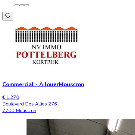
Commercial
-
À louer
Mouscron
€ 1.270
Boulevard Des Allies 276
7700 Mouscron