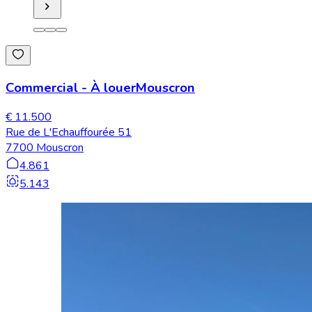
Commercial
-
À louer
Mouscron
€ 11.500
Rue de L'Echauffourée 51
7700 Mouscron
4.861
5.143