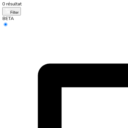
0 résultat
Filter
BETA