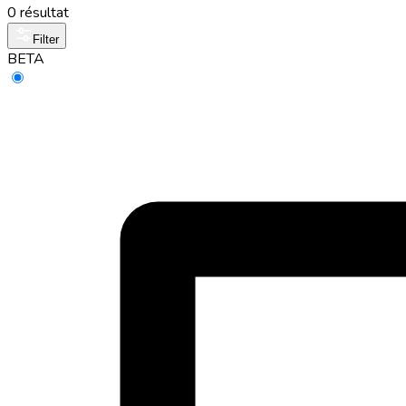
0 résultat
Filter
BETA