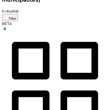
0 résultat
Filter
BETA