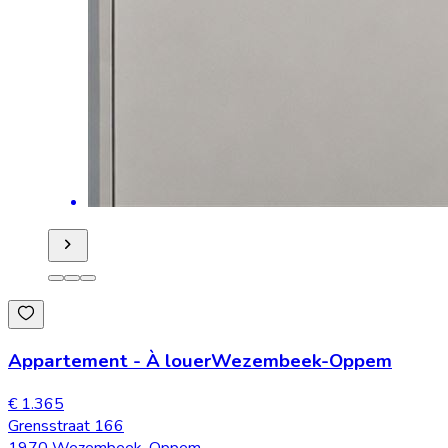
Appartement
-
À louer
Wezembeek-Oppem
€ 1.365
Grensstraat 166
1970 Wezembeek-Oppem