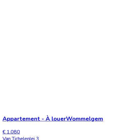
Appartement
-
À louer
Wommelgem
€ 1.080
Van Tichelenlei 3