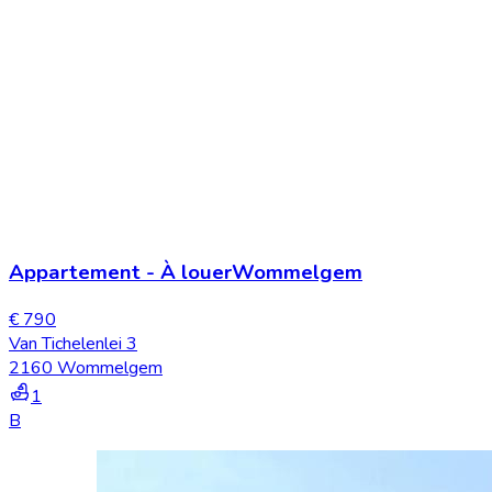
Appartement
-
À louer
Wommelgem
€ 790
Van Tichelenlei 3
2160 Wommelgem
1
B