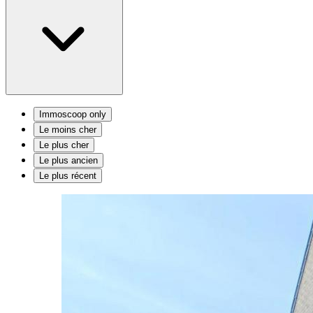
Immoscoop only
Le moins cher
Le plus cher
Le plus ancien
Le plus récent