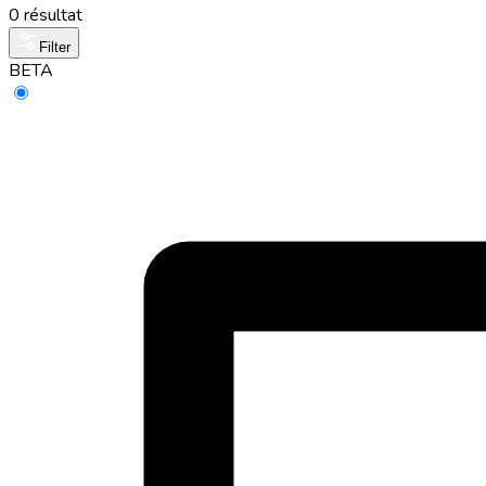
0 résultat
Filter
BETA