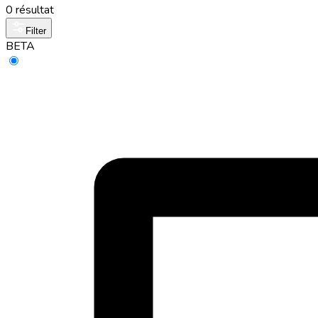
0 résultat
Filter
BETA