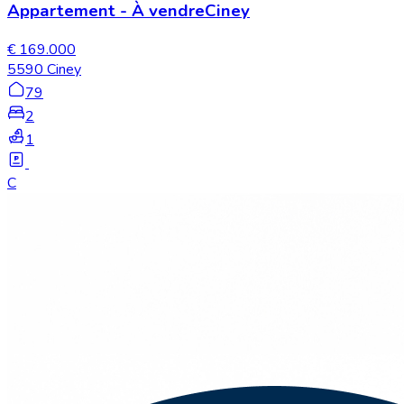
Appartement
-
À vendre
Ciney
€ 169.000
5590 Ciney
79
2
1
C