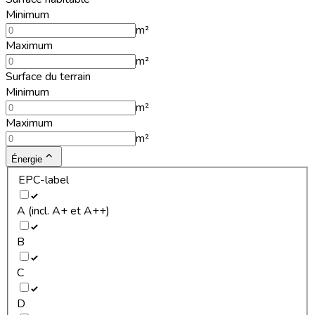
Minimum
m²
Maximum
m²
Surface du terrain
Minimum
m²
Maximum
m²
Énergie
EPC-label
A (incl. A+ et A++)
B
C
D