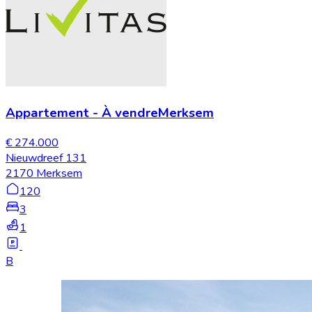
Appartement
-
À vendre
Merksem
€ 274.000
Nieuwdreef 131
2170 Merksem
120
3
1
B