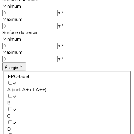
Minimum
m²
Maximum
m²
Surface du terrain
Minimum
m²
Maximum
m²
Énergie
EPC-label
A (incl. A+ et A++)
B
C
D