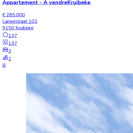
Appartement
-
À vendre
Kruibeke
€ 285.000
Langestraat 103
9150 Kruibeke
137
137
3
1
B