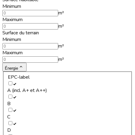
Minimum
m²
Maximum
m²
Surface du terrain
Minimum
m²
Maximum
m²
Énergie
EPC-label
A (incl. A+ et A++)
B
C
D