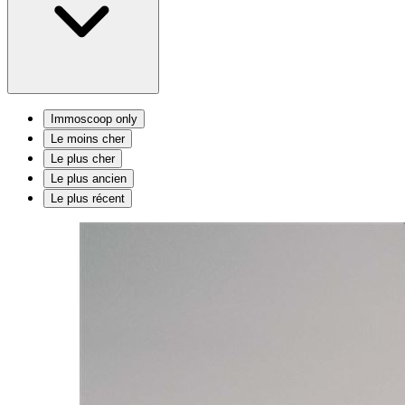
Immoscoop only
Le moins cher
Le plus cher
Le plus ancien
Le plus récent