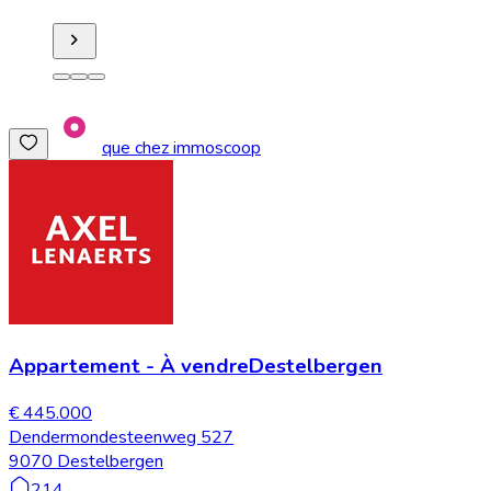
que chez immoscoop
Appartement
-
À vendre
Destelbergen
€ 445.000
Dendermondesteenweg 527
9070 Destelbergen
214