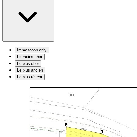
Immoscoop only
Le moins cher
Le plus cher
Le plus ancien
Le plus récent