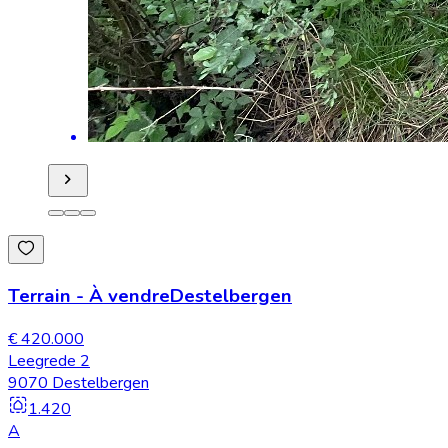
Terrain
-
À vendre
Destelbergen
€ 420.000
Leegrede 2
9070 Destelbergen
1.420
A