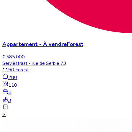
Appartement
-
À vendre
Forest
€ 585.000
Serviëstraat - rue de Serbie 73
1190 Forest
280
110
4
3
G