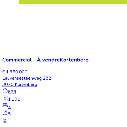
Commercial
-
À vendre
Kortenberg
€ 1.350.000
Leuvensesteenweg 282
3070 Kortenberg
629
1.101
7
5