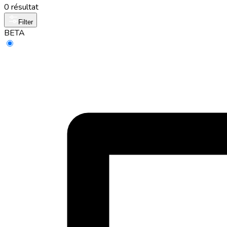
0 résultat
Filter
BETA