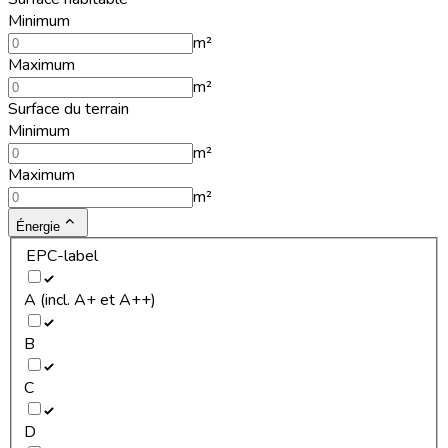
Minimum
m²
Maximum
m²
Surface du terrain
Minimum
m²
Maximum
m²
Énergie
EPC-label
A (incl. A+ et A++)
B
C
D