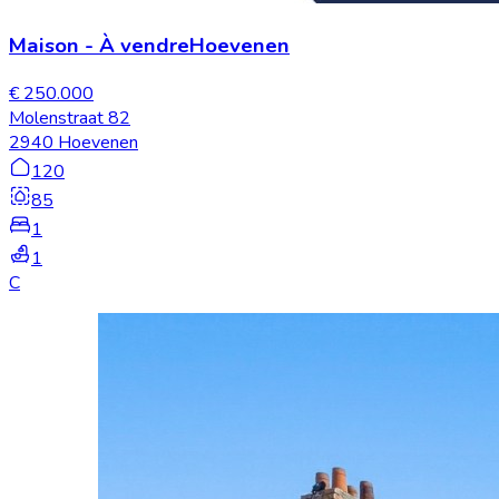
Maison
-
À vendre
Hoevenen
€ 250.000
Molenstraat 82
2940 Hoevenen
120
85
1
1
C