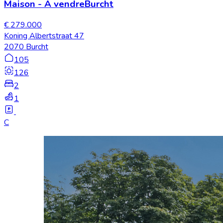
Maison
-
À vendre
Burcht
€ 279.000
Koning Albertstraat 47
2070 Burcht
105
126
2
1
C