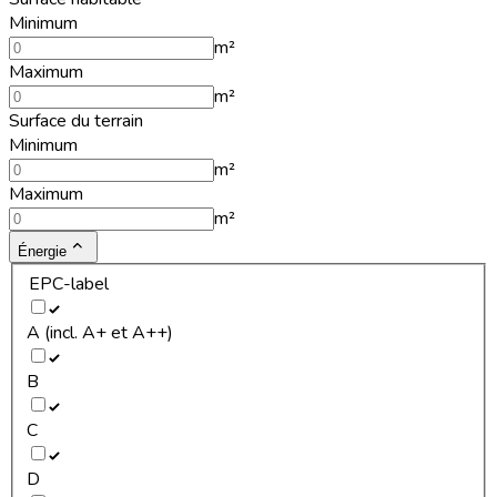
Minimum
m²
Maximum
m²
Surface du terrain
Minimum
m²
Maximum
m²
Énergie
EPC-label
A (incl. A+ et A++)
B
C
D