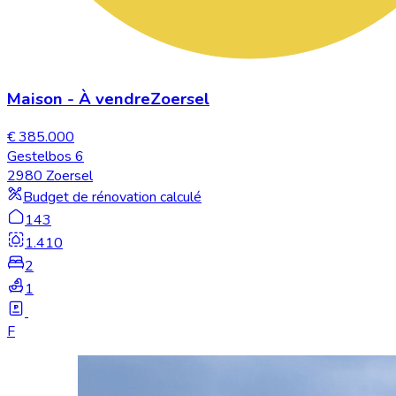
Maison
-
À vendre
Zoersel
€ 385.000
Gestelbos 6
2980 Zoersel
Budget de rénovation calculé
143
1.410
2
1
F