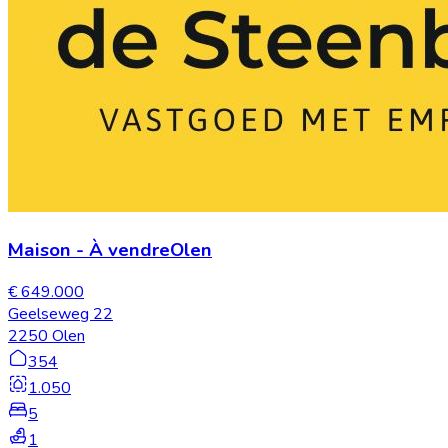
Maison
-
À vendre
Olen
€ 649.000
Geelseweg 22
2250 Olen
354
1.050
5
1