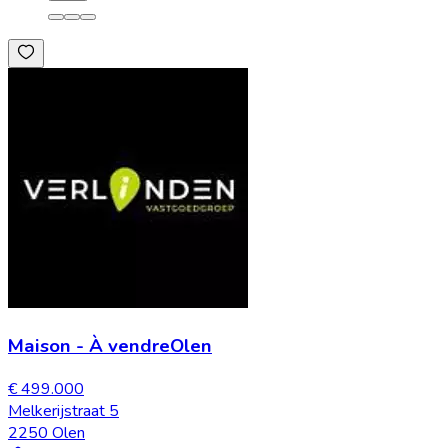
Maison
-
À vendre
Olen
€ 499.000
Melkerijstraat 5
2250 Olen