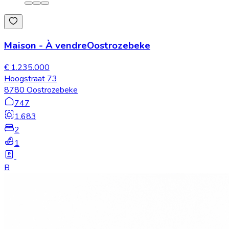
Maison
-
À vendre
Oostrozebeke
€ 1.235.000
Hoogstraat 73
8780 Oostrozebeke
747
1.683
2
1
B