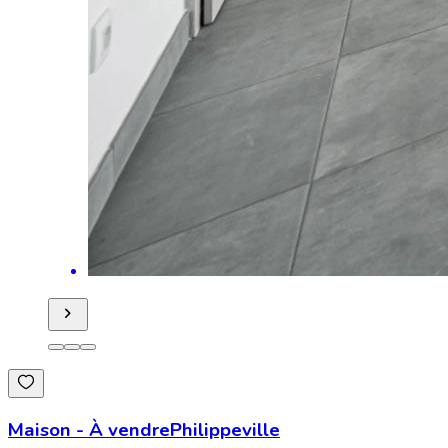
Maison
-
À vendre
Philippeville