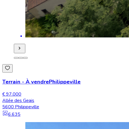
Terrain
-
À vendre
Philippeville
€ 97.000
Allée des Geais
5600 Philippeville
6.635