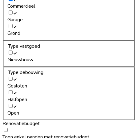
Commercieel
Garage
Grond
Type vastgoed
Nieuwbouw
Type bebouwing
Gesloten
Halfopen
Open
Renovatiebudget
Toon enkel panden met renovatiebudget