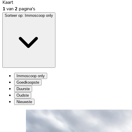
Kaart
1
van
2
pagina's
Sorteer op:
Immoscoop only
Immoscoop only
Goedkoopste
Duurste
Oudste
Nieuwste