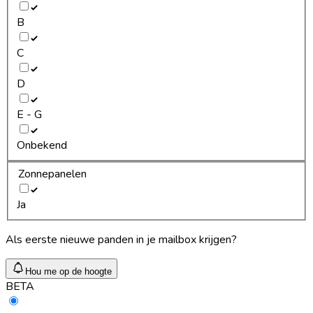
B
C
D
E - G
Onbekend
Zonnepanelen
Ja
Als eerste nieuwe panden in je mailbox krijgen?
Hou me op de hoogte
BETA