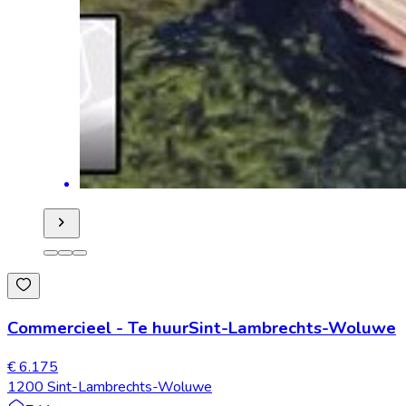
Commercieel
-
Te huur
Sint-Lambrechts-Woluwe
€ 6.175
1200 Sint-Lambrechts-Woluwe