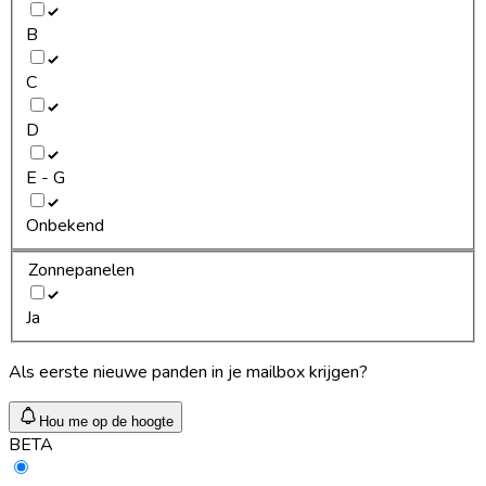
B
C
D
E - G
Onbekend
Zonnepanelen
Ja
Als eerste nieuwe panden in je mailbox krijgen?
Hou me op de hoogte
BETA