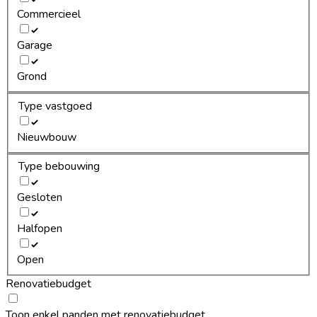
Commercieel
Garage
Grond
Type vastgoed
Nieuwbouw
Type bebouwing
Gesloten
Halfopen
Open
Renovatiebudget
Toon enkel panden met renovatiebudget