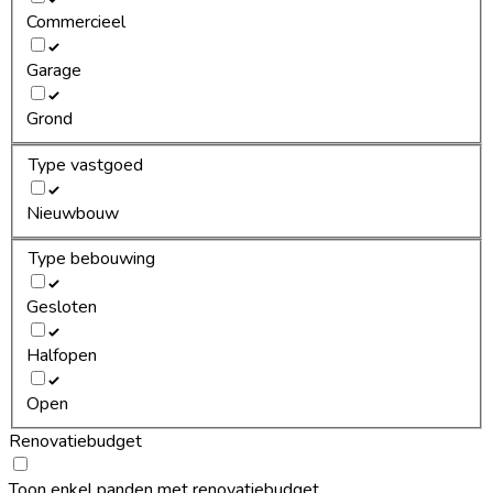
Commercieel
Garage
Grond
Type vastgoed
Nieuwbouw
Type bebouwing
Gesloten
Halfopen
Open
Renovatiebudget
Toon enkel panden met renovatiebudget