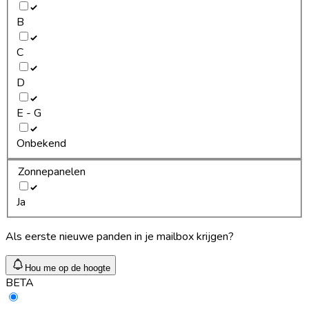
B
C
D
E - G
Onbekend
Zonnepanelen
Ja
Als eerste nieuwe panden in je mailbox krijgen?
Hou me op de hoogte
BETA